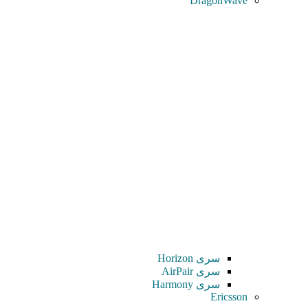
DragonWave
سری Horizon
سری AirPair
سری Harmony
Ericsson