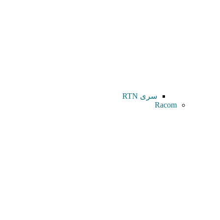
سری RTN
Racom