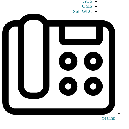
ACS
QMS
Soft WLC
Yealink