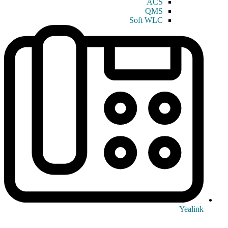
ACS
QMS
Soft WLC
Yealink