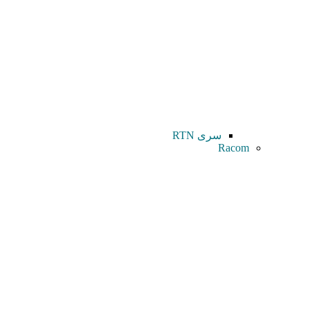
سری RTN
Racom