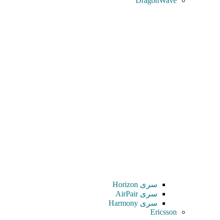
DragonWave
سری Horizon
سری AirPair
سری Harmony
Ericsson