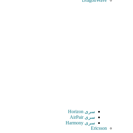
DragonWave
سری Horizon
سری AirPair
سری Harmony
Ericsson