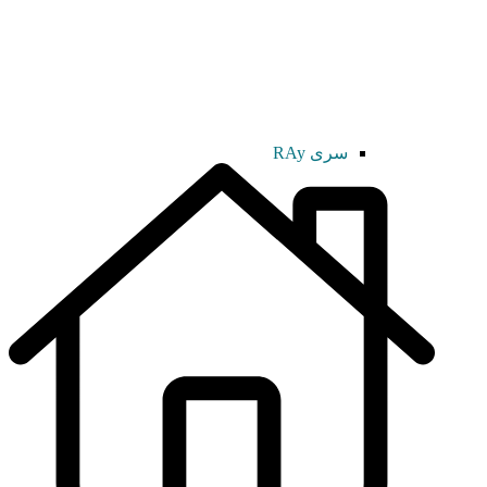
سری RAy