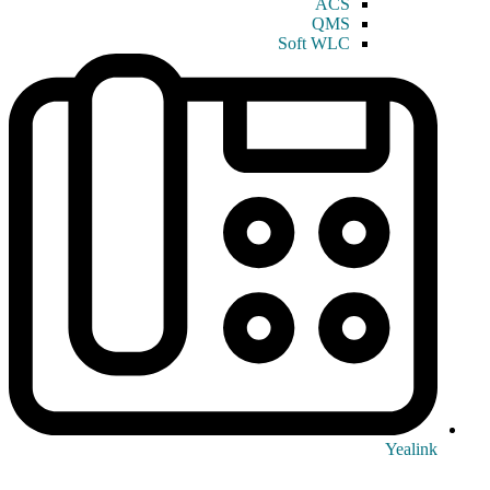
ACS
QMS
Soft WLC
Yealink