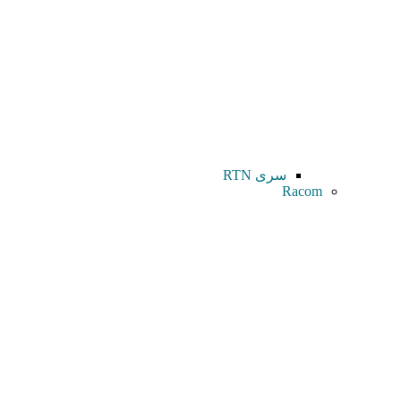
سری RTN
Racom