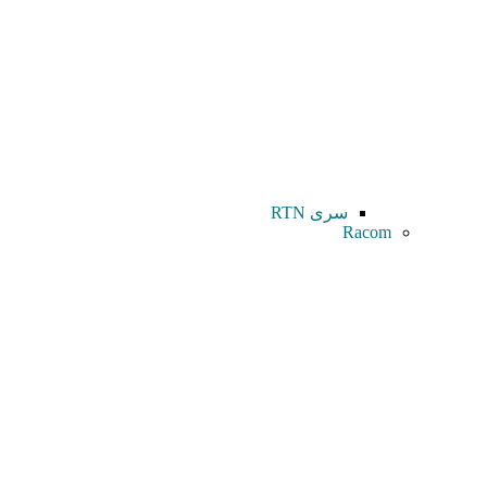
سری RTN
Racom