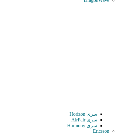
DragonWave
سری Horizon
سری AirPair
سری Harmony
Ericsson