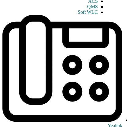
ACS
QMS
Soft WLC
Yealink