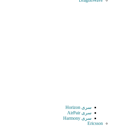
DragonWave
سری Horizon
سری AirPair
سری Harmony
Ericsson