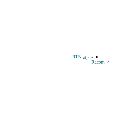
سری RTN
Racom