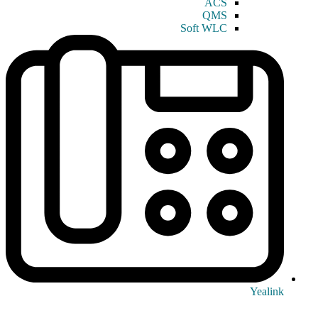
ACS
QMS
Soft WLC
Yealink