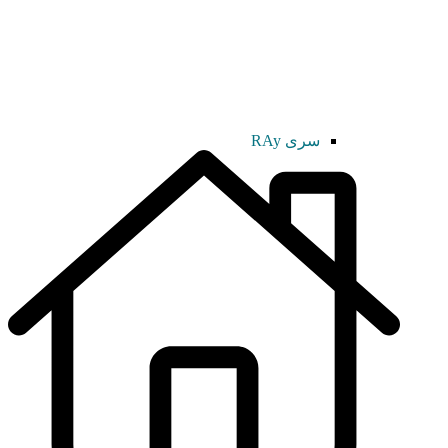
سری RAy