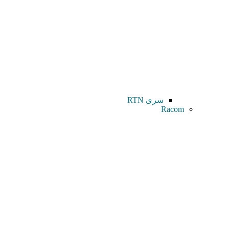
سری RTN
Racom