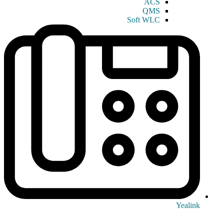
ACS
QMS
Soft WLC
Yealink