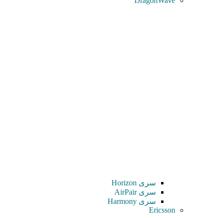
DragonWave
سری Horizon
سری AirPair
سری Harmony
Ericsson