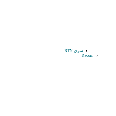
سری RTN
Racom