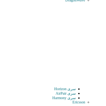
DragonWave
سری Horizon
سری AirPair
سری Harmony
Ericsson