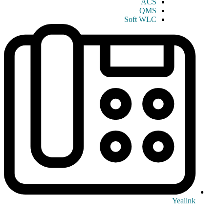
ACS
QMS
Soft WLC
Yealink