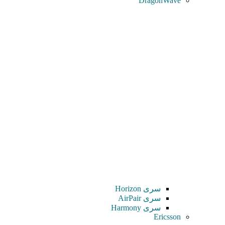
DragonWave
سری Horizon
سری AirPair
سری Harmony
Ericsson