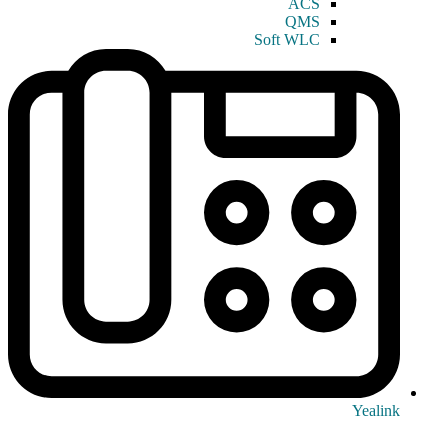
ACS
QMS
Soft WLC
Yealink