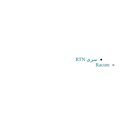
سری RTN
Racom