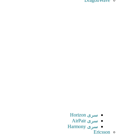
DragonWave
سری Horizon
سری AirPair
سری Harmony
Ericsson