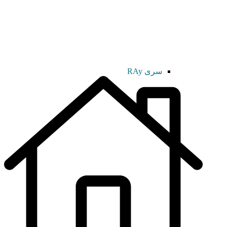
سری RAy