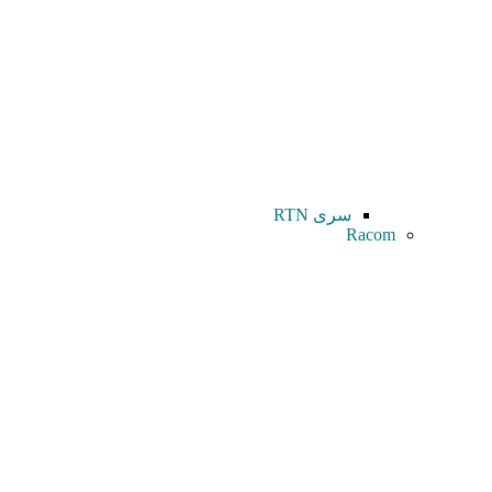
سری RTN
Racom