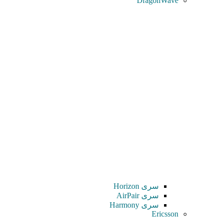
DragonWave
سری Horizon
سری AirPair
سری Harmony
Ericsson