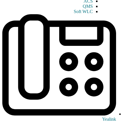
ACS
QMS
Soft WLC
Yealink