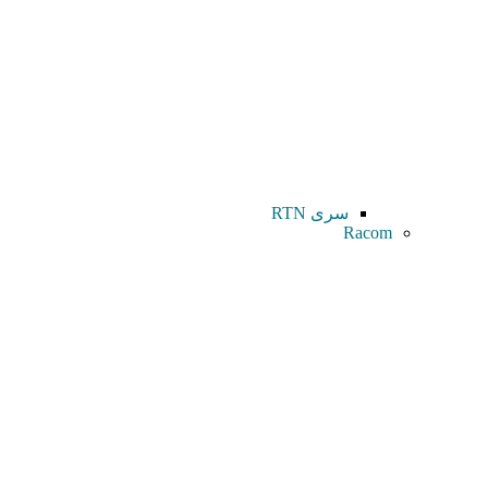
سری RTN
Racom