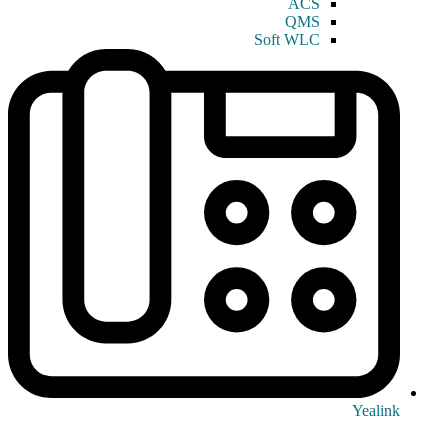
ACS
QMS
Soft WLC
Yealink