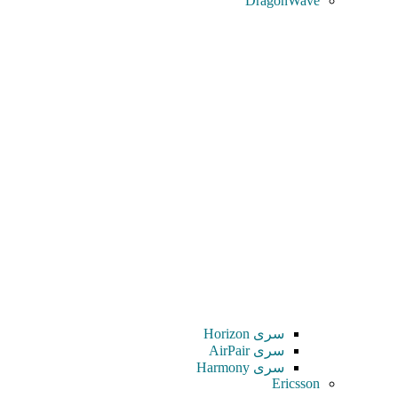
DragonWave
سری Horizon
سری AirPair
سری Harmony
Ericsson