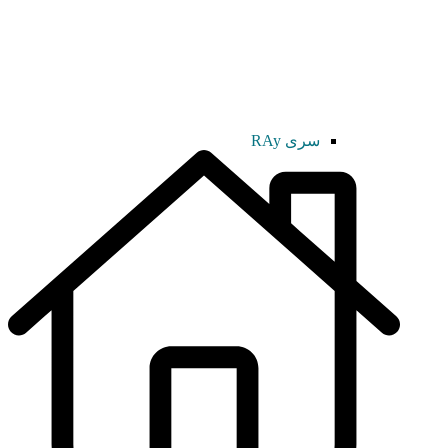
سری RAy