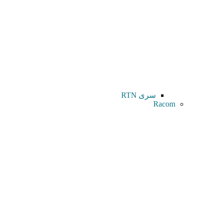
سری RTN
Racom