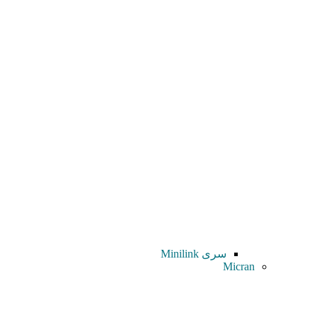
سری Minilink
Micran