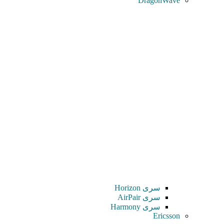
DragonWave
سری Horizon
سری AirPair
سری Harmony
Ericsson