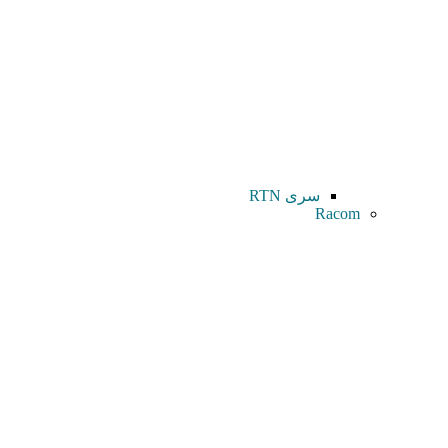
سری RTN
Racom