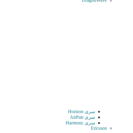
DragonWave
سری Horizon
سری AirPair
سری Harmony
Ericsson