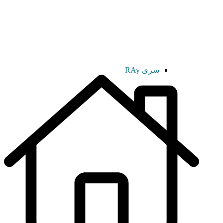
سری RAy