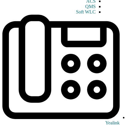
ACS
QMS
Soft WLC
Yealink