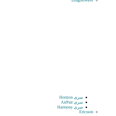
DragonWave
سری Horizon
سری AirPair
سری Harmony
Ericsson