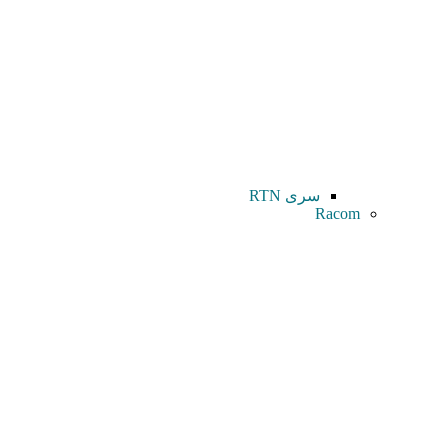
سری RTN
Racom