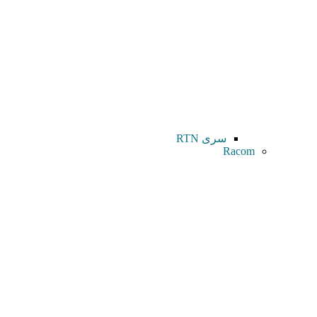
سری RTN
Racom