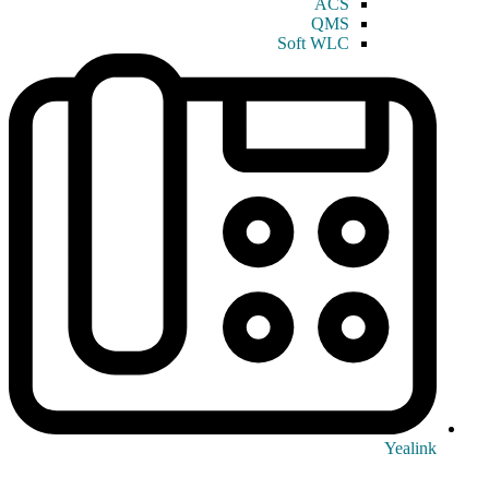
ACS
QMS
Soft WLC
Yealink