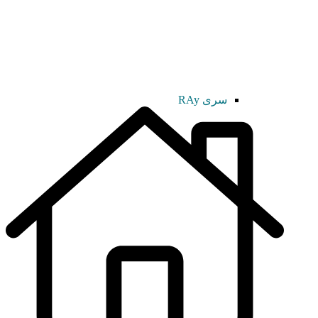
سری RAy