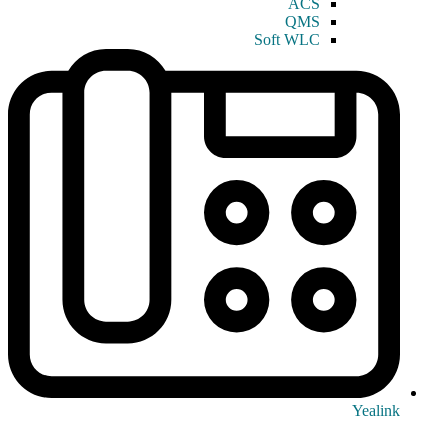
ACS
QMS
Soft WLC
Yealink