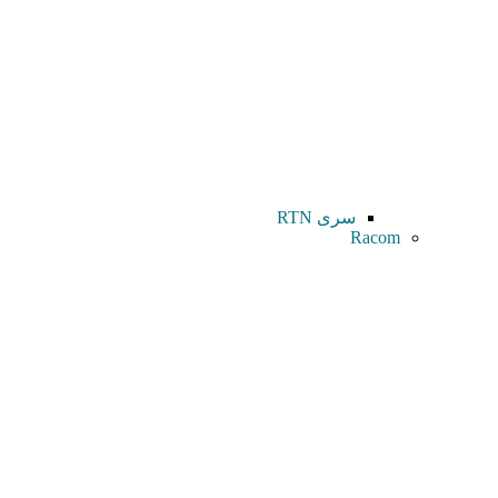
سری RTN
Racom