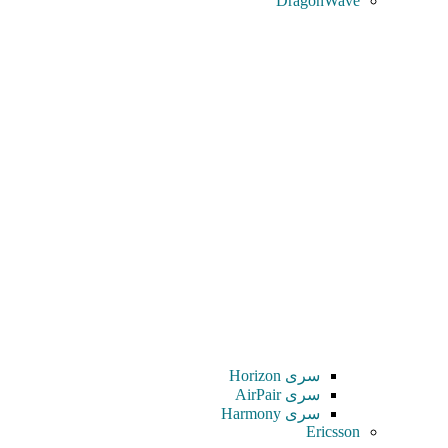
DragonWave
سری Horizon
سری AirPair
سری Harmony
Ericsson