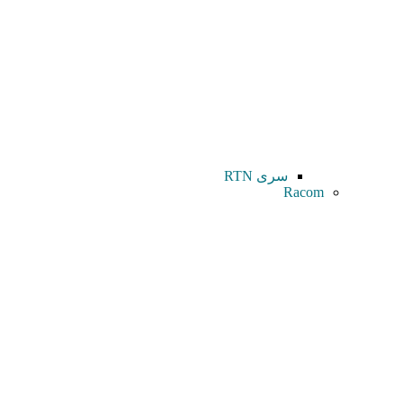
سری RTN
Racom