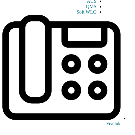
ACS
QMS
Soft WLC
Yealink