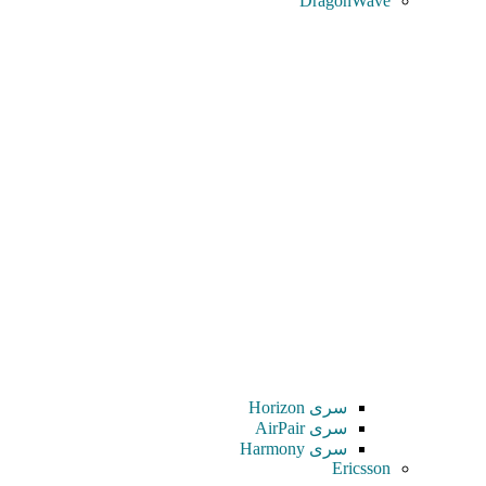
DragonWave
سری Horizon
سری AirPair
سری Harmony
Ericsson