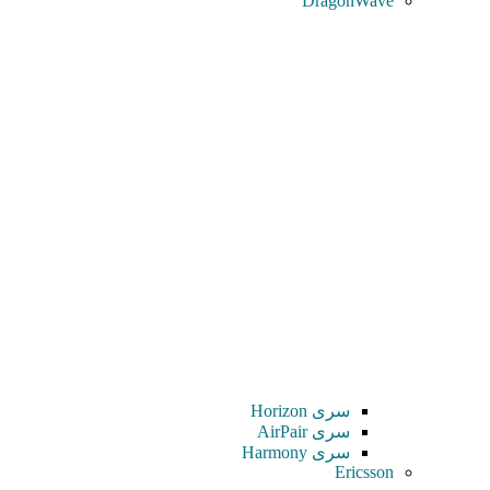
DragonWave
سری Horizon
سری AirPair
سری Harmony
Ericsson