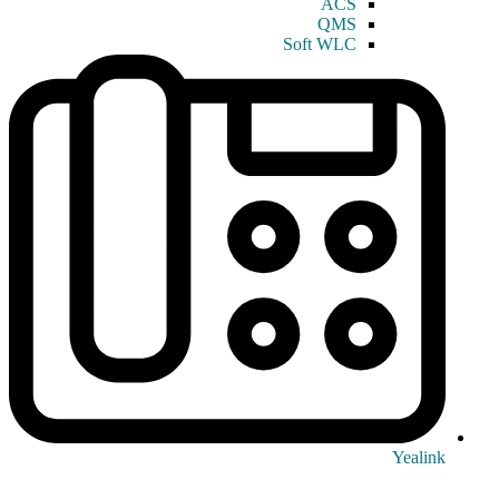
ACS
QMS
Soft WLC
Yealink