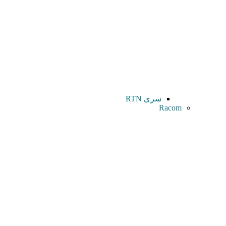
سری RTN
Racom