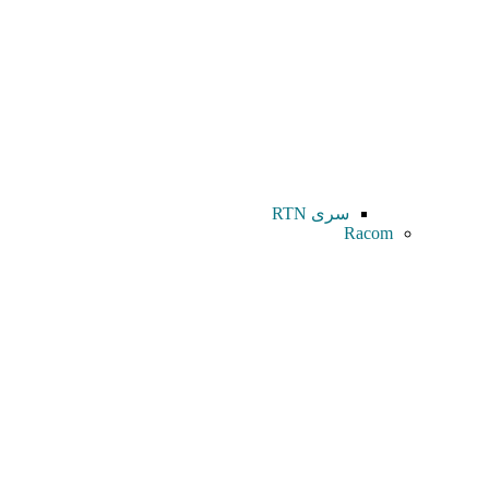
سری RTN
Racom