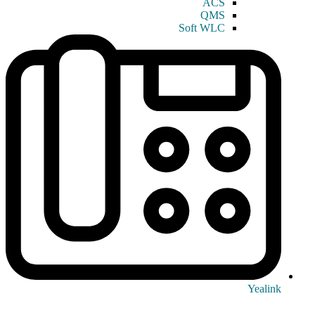
ACS
QMS
Soft WLC
Yealink