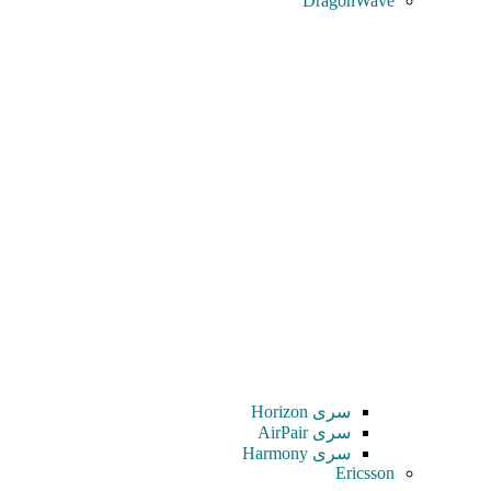
DragonWave
سری Horizon
سری AirPair
سری Harmony
Ericsson