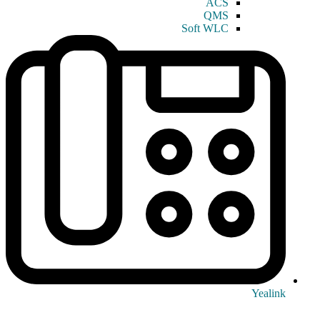
ACS
QMS
Soft WLC
Yealink