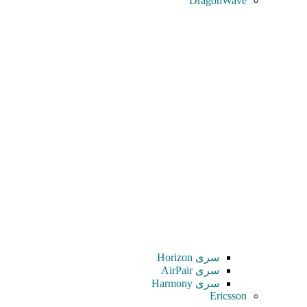
DragonWave
سری Horizon
سری AirPair
سری Harmony
Ericsson