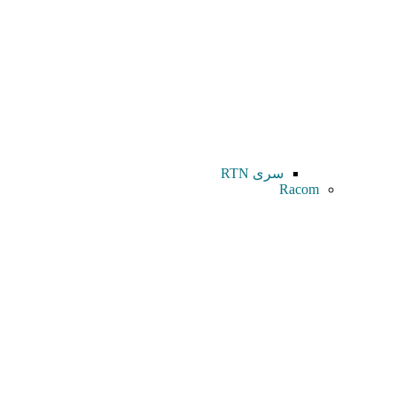
سری RTN
Racom