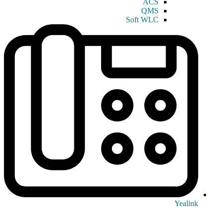
ACS
QMS
Soft WLC
Yealink