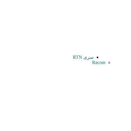
سری RTN
Racom