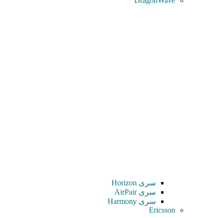
DragonWave
سری Horizon
سری AirPair
سری Harmony
Ericsson