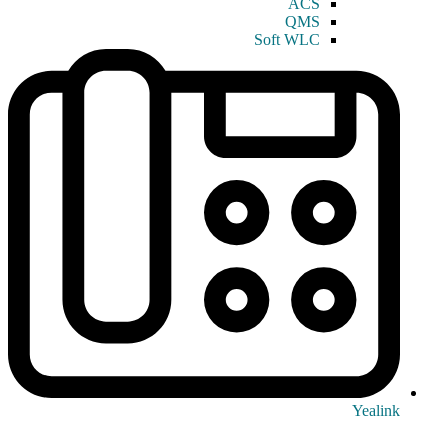
ACS
QMS
Soft WLC
Yealink