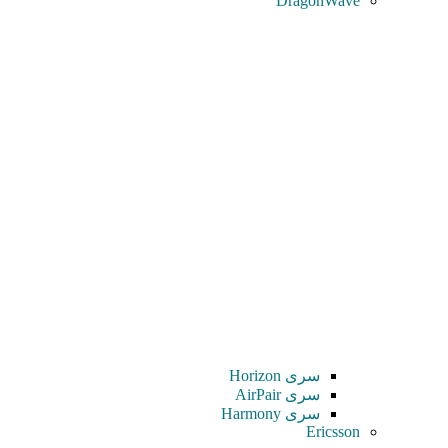
DragonWave
سری Horizon
سری AirPair
سری Harmony
Ericsson