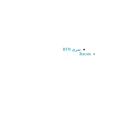
سری RTN
Racom