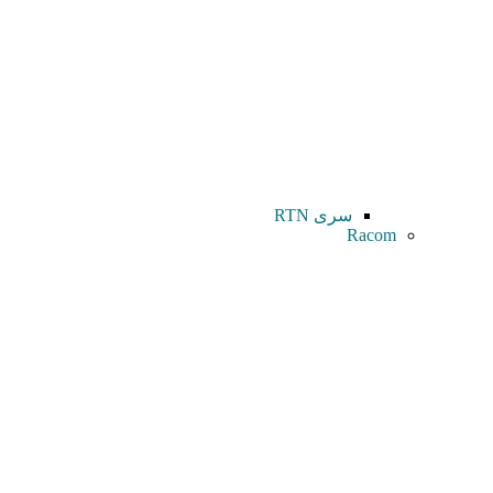
سری RTN
Racom