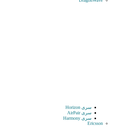
DragonWave
سری Horizon
سری AirPair
سری Harmony
Ericsson