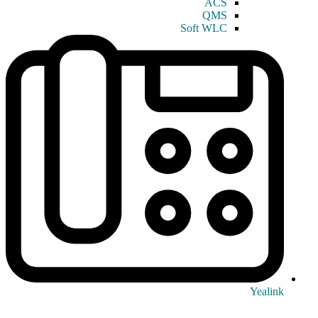
ACS
QMS
Soft WLC
Yealink