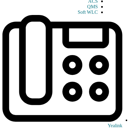
ACS
QMS
Soft WLC
Yealink