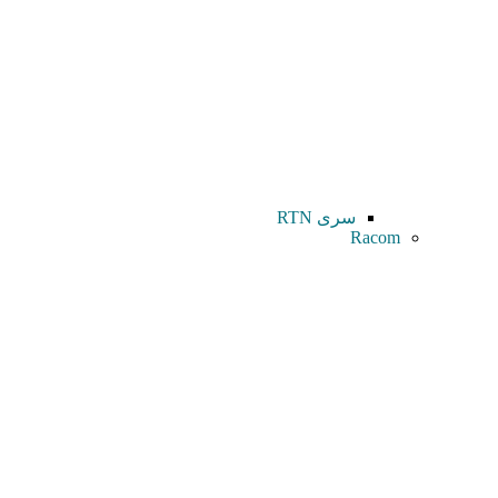
سری RTN
Racom