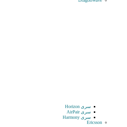
DragonWave
سری Horizon
سری AirPair
سری Harmony
Ericsson