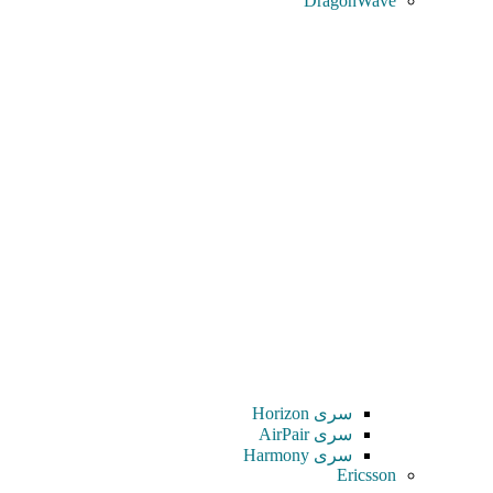
DragonWave
سری Horizon
سری AirPair
سری Harmony
Ericsson