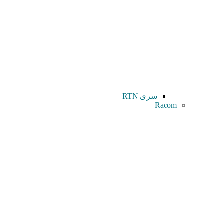
سری RTN
Racom