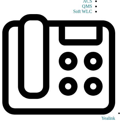
ACS
QMS
Soft WLC
Yealink