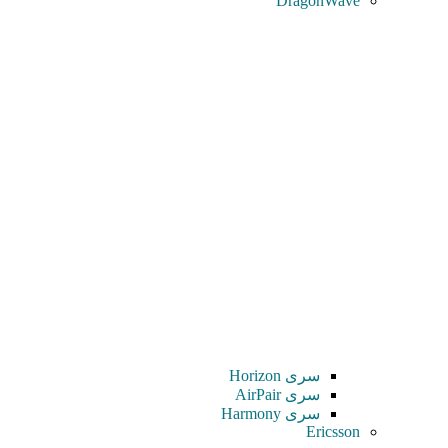
DragonWave
سری Horizon
سری AirPair
سری Harmony
Ericsson