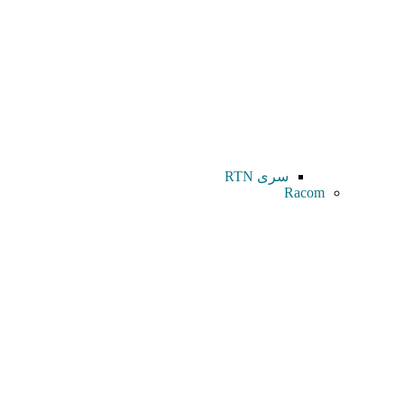
سری RTN
Racom