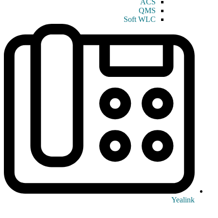
ACS
QMS
Soft WLC
Yealink