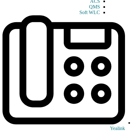
ACS
QMS
Soft WLC
Yealink