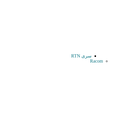
سری RTN
Racom