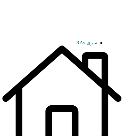
سری RAy