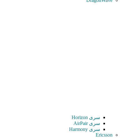
DragonWave
سری Horizon
سری AirPair
سری Harmony
Ericsson