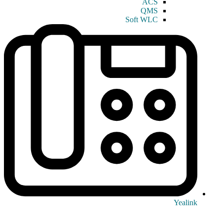
ACS
QMS
Soft WLC
Yealink