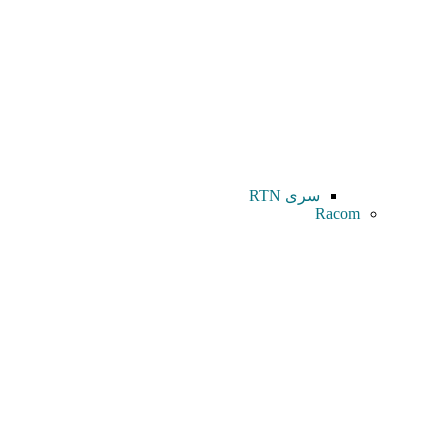
سری RTN
Racom