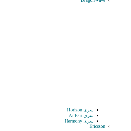
DragonWave
سری Horizon
سری AirPair
سری Harmony
Ericsson