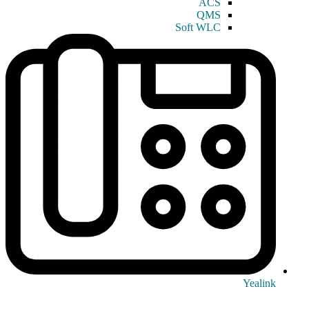
ACS
QMS
Soft WLC
Yealink