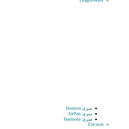
DragonWave
سری Horizon
سری AirPair
سری Harmony
Ericsson