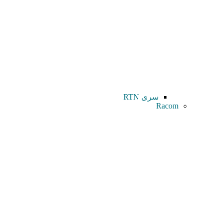
سری RTN
Racom