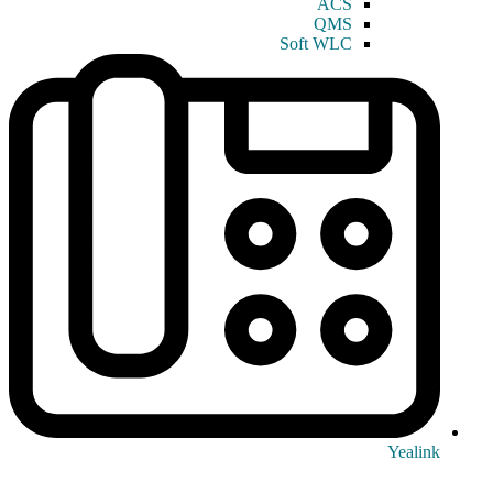
ACS
QMS
Soft WLC
Yealink