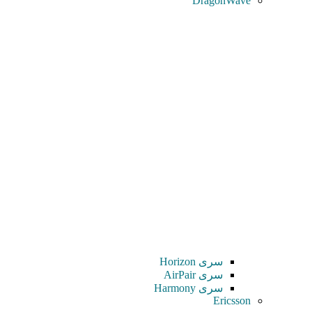
DragonWave
سری Horizon
سری AirPair
سری Harmony
Ericsson