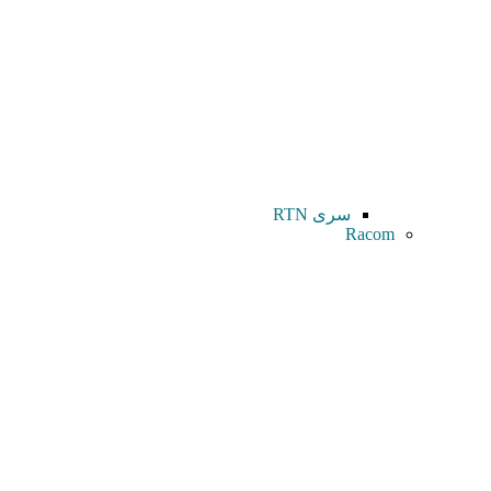
سری RTN
Racom