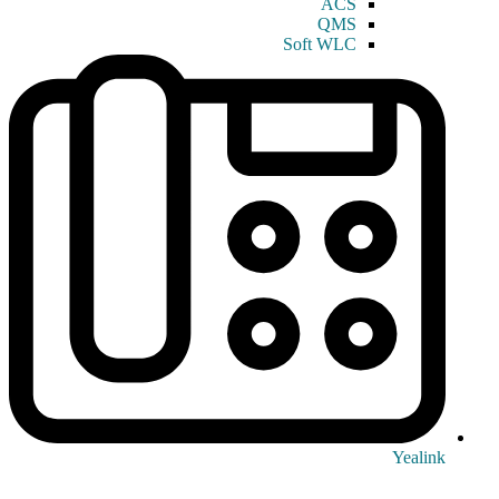
ACS
QMS
Soft WLC
Yealink