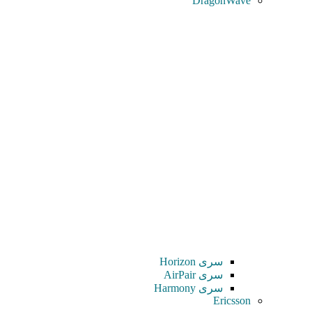
DragonWave
سری Horizon
سری AirPair
سری Harmony
Ericsson