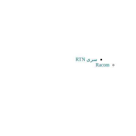
سری RTN
Racom