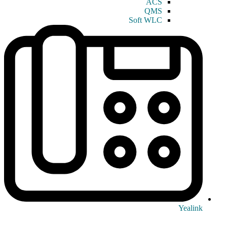
ACS
QMS
Soft WLC
Yealink