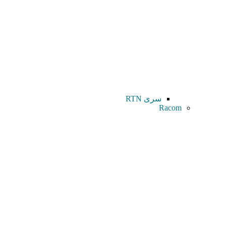
سری RTN
Racom