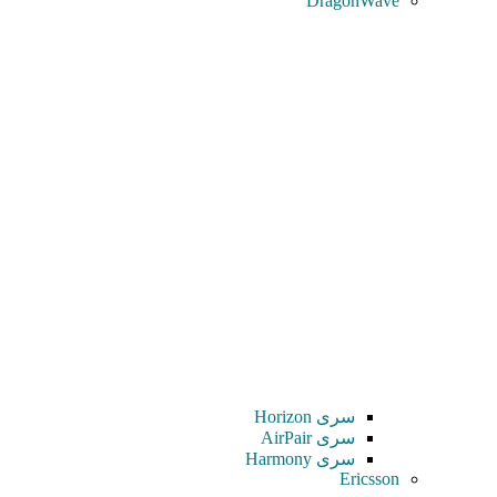
DragonWave
سری Horizon
سری AirPair
سری Harmony
Ericsson