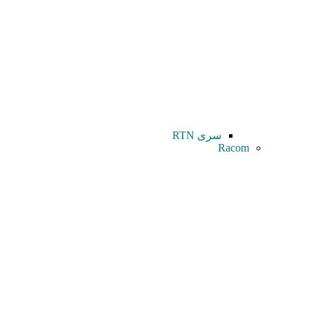
سری RTN
Racom