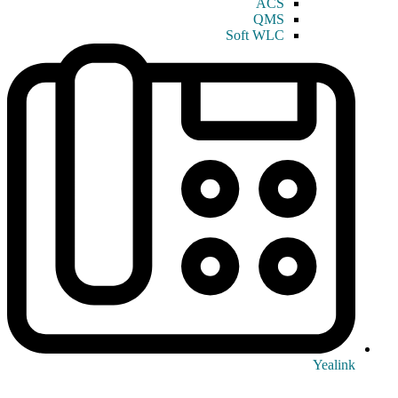
ACS
QMS
Soft WLC
Yealink