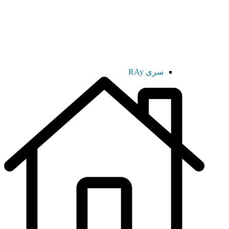
سری RAy