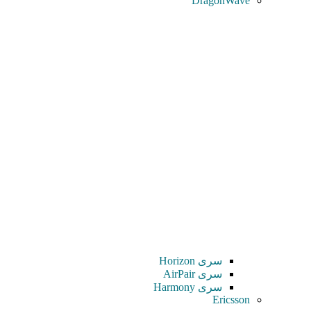
DragonWave
سری Horizon
سری AirPair
سری Harmony
Ericsson