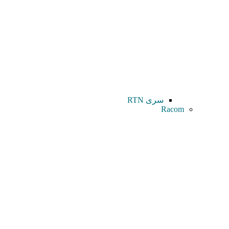
سری RTN
Racom