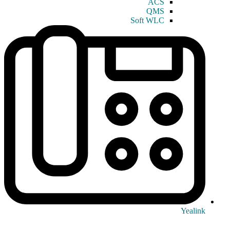
ACS
QMS
Soft WLC
Yealink