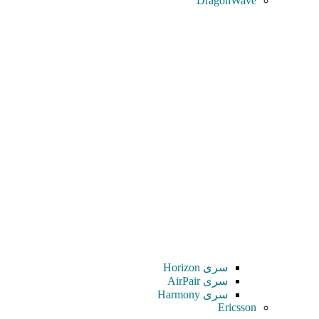
DragonWave
سری Horizon
سری AirPair
سری Harmony
Ericsson