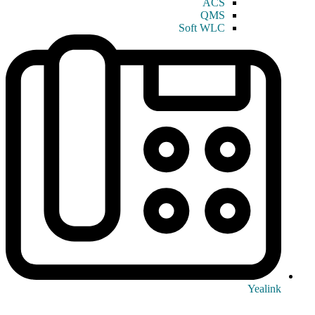
ACS
QMS
Soft WLC
Yealink