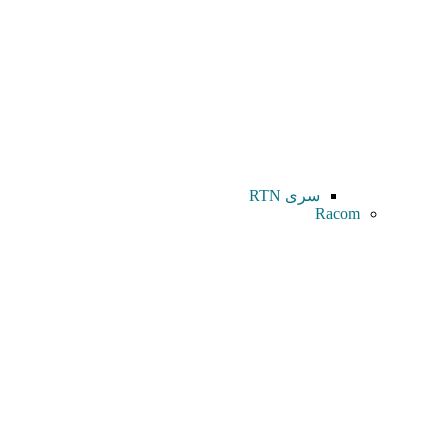
سری RTN
Racom