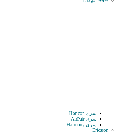
DragonWave
سری Horizon
سری AirPair
سری Harmony
Ericsson