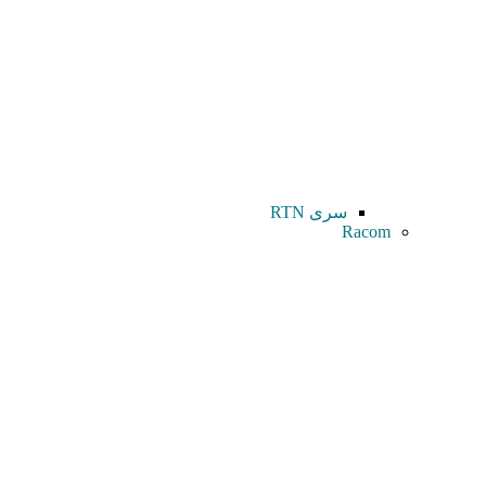
سری RTN
Racom