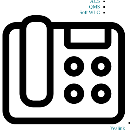
ACS
QMS
Soft WLC
Yealink