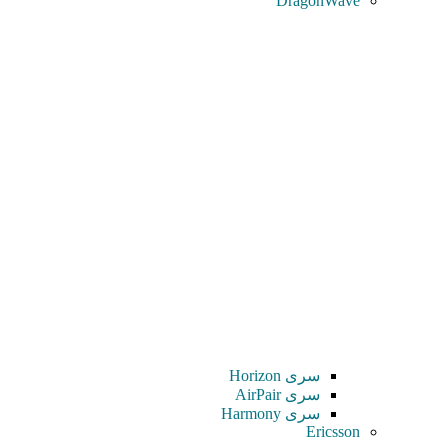
DragonWave
سری Horizon
سری AirPair
سری Harmony
Ericsson