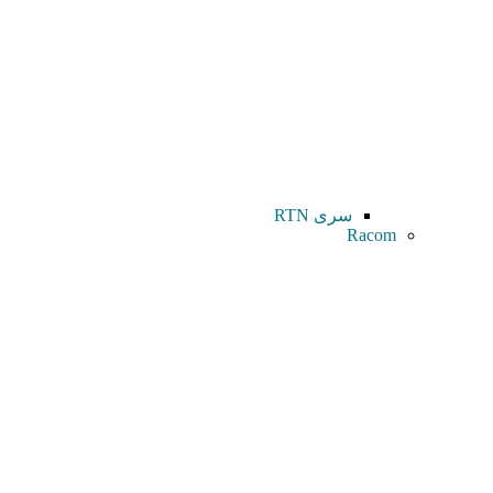
سری RTN
Racom