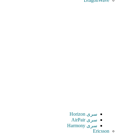
DragonWave
سری Horizon
سری AirPair
سری Harmony
Ericsson