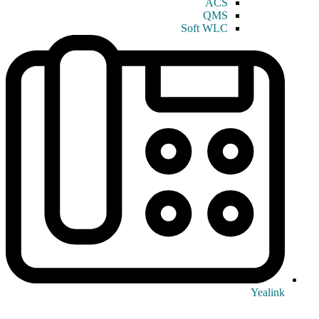
ACS
QMS
Soft WLC
Yealink