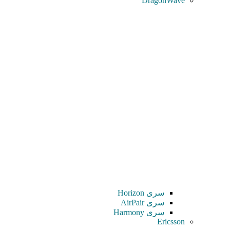
DragonWave
سری Horizon
سری AirPair
سری Harmony
Ericsson