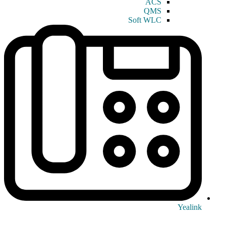
ACS
QMS
Soft WLC
Yealink