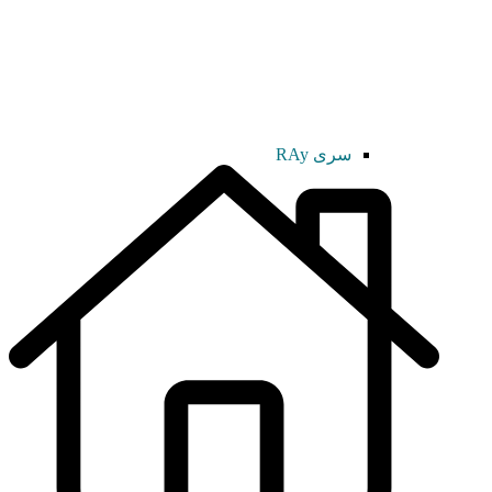
سری RAy