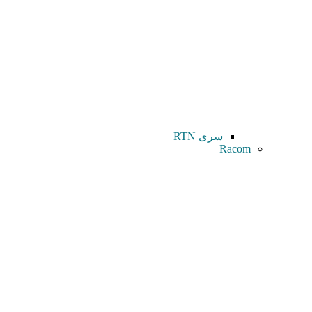
سری RTN
Racom