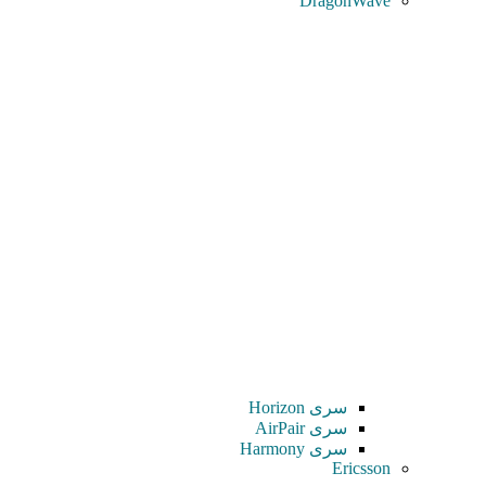
DragonWave
سری Horizon
سری AirPair
سری Harmony
Ericsson