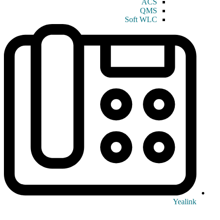
ACS
QMS
Soft WLC
Yealink