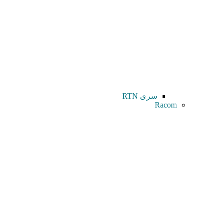
سری RTN
Racom