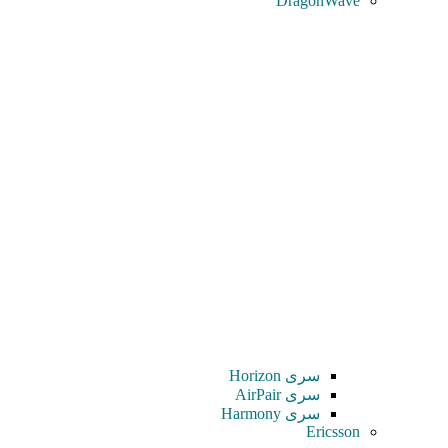
DragonWave
سری Horizon
سری AirPair
سری Harmony
Ericsson