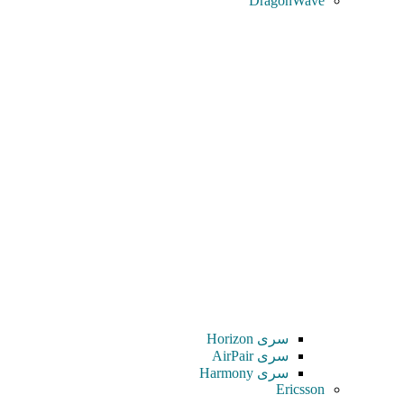
DragonWave
سری Horizon
سری AirPair
سری Harmony
Ericsson