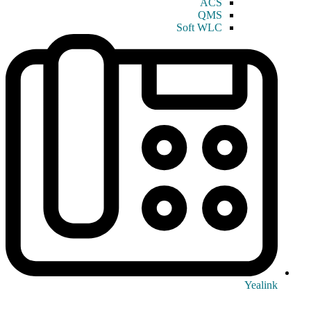
ACS
QMS
Soft WLC
Yealink