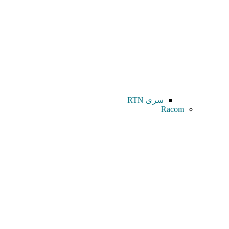
سری RTN
Racom