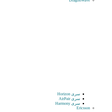
DragonWave
سری Horizon
سری AirPair
سری Harmony
Ericsson