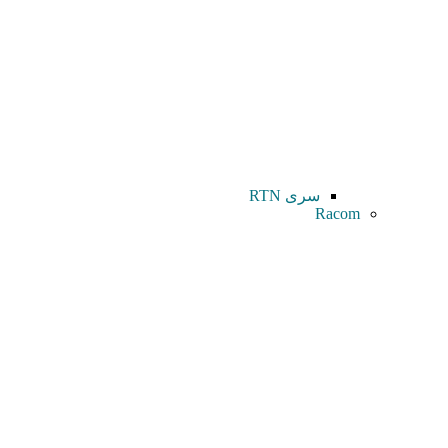
سری RTN
Racom