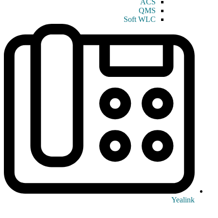
ACS
QMS
Soft WLC
Yealink