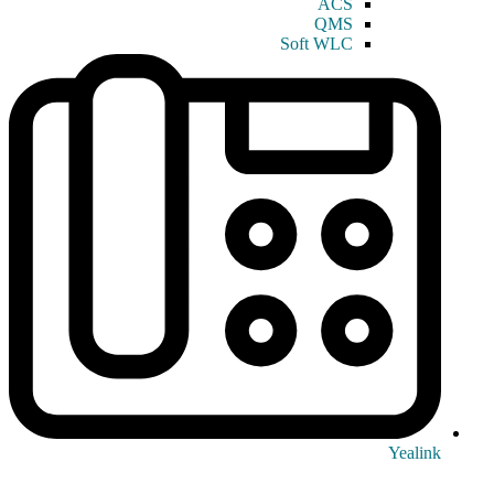
ACS
QMS
Soft WLC
Yealink