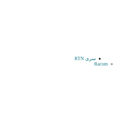
سری RTN
Racom