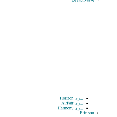
DragonWave
سری Horizon
سری AirPair
سری Harmony
Ericsson