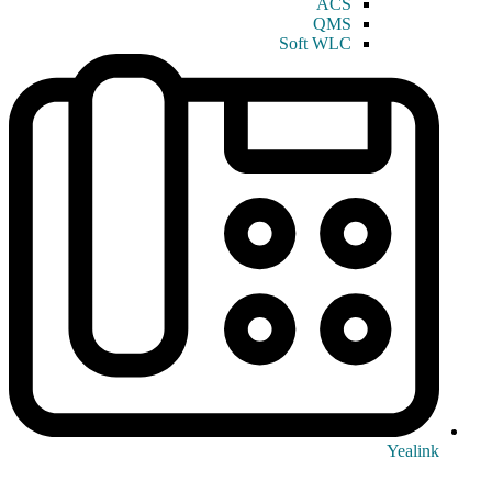
ACS
QMS
Soft WLC
Yealink