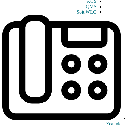
ACS
QMS
Soft WLC
Yealink