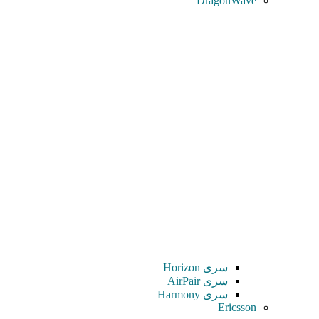
DragonWave
سری Horizon
سری AirPair
سری Harmony
Ericsson