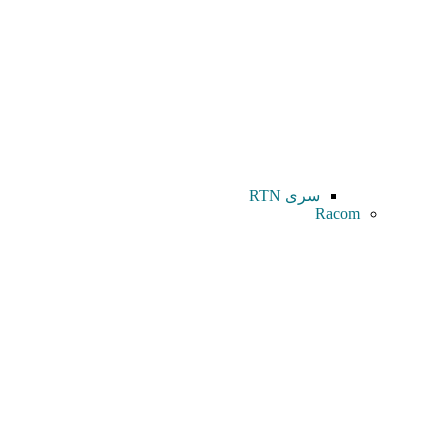
سری RTN
Racom