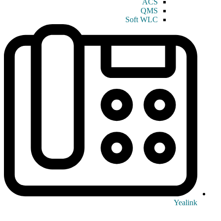
ACS
QMS
Soft WLC
Yealink