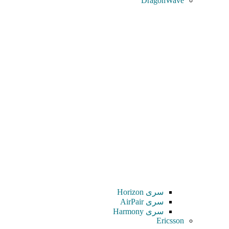
DragonWave
سری Horizon
سری AirPair
سری Harmony
Ericsson