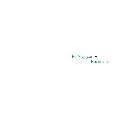
سری RTN
Racom