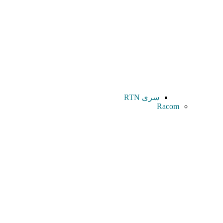
سری RTN
Racom