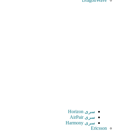
DragonWave
سری Horizon
سری AirPair
سری Harmony
Ericsson