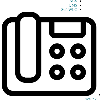
ACS
QMS
Soft WLC
Yealink