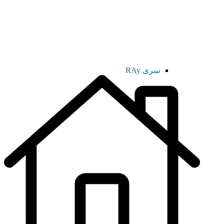
سری RAy