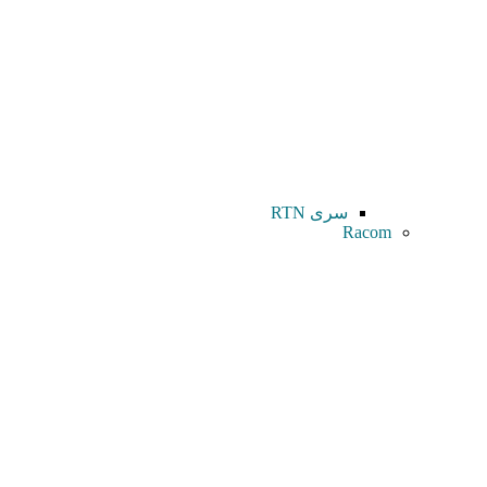
سری RTN
Racom