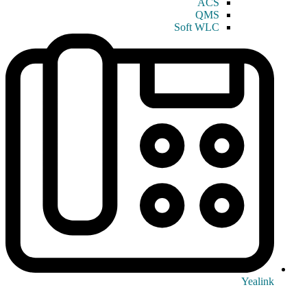
ACS
QMS
Soft WLC
Yealink