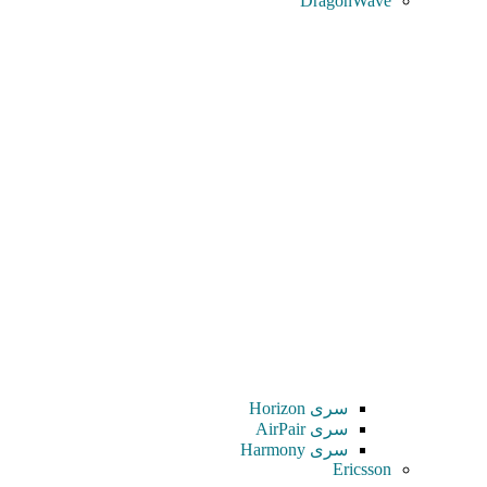
DragonWave
سری Horizon
سری AirPair
سری Harmony
Ericsson