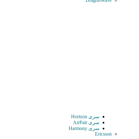
DragonWave
سری Horizon
سری AirPair
سری Harmony
Ericsson