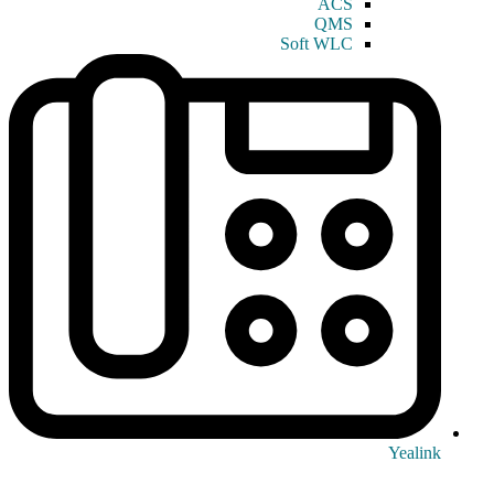
ACS
QMS
Soft WLC
Yealink