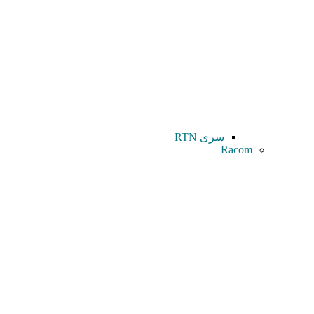
سری RTN
Racom