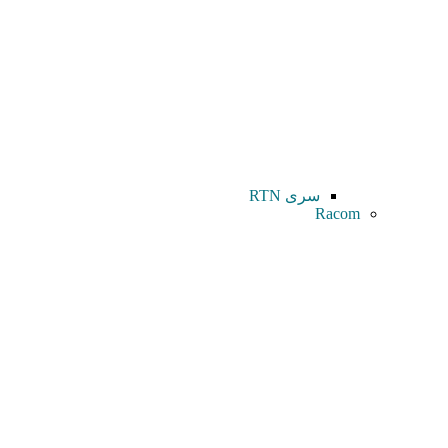
سری RTN
Racom