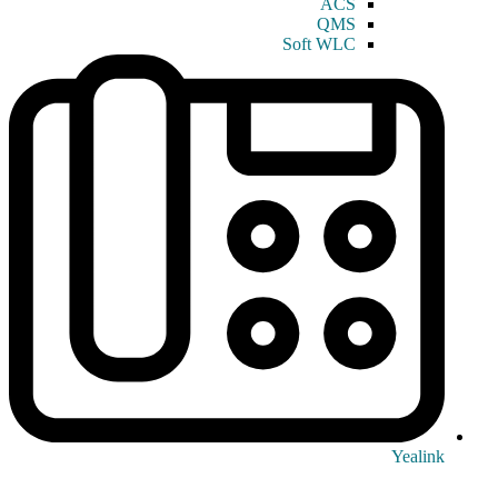
ACS
QMS
Soft WLC
Yealink