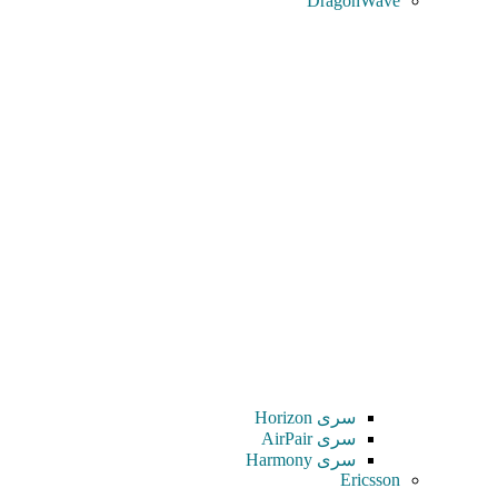
DragonWave
سری Horizon
سری AirPair
سری Harmony
Ericsson